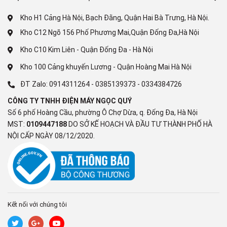
Sắp Ra Mắt 2025................
Kho H1 Cảng Hà Nội, Bạch Đằng, Quận Hai Bà Trưng, Hà Nội.
Kho C12 Ngõ 156 Phố Phương Mai,Quận Đống Đa,Hà Nội
Kho C10 Kim Liên - Quận Đống Đa - Hà Nội
Kho 100 Cảng khuyến Lương - Quận Hoàng Mai Hà Nội
ĐT Zalo:
0914311264
-
0385139373
-
0334384726
CÔNG TY TNHH ĐIỆN MÁY NGỌC QUÝ
Số 6 phố Hoàng Cầu, phường Ô Chợ Dừa, q. Đống Đa, Hà Nội
MST:
0109447188
DO SỞ KẾ HOẠCH VÀ ĐẦU TƯ THÀNH PHỐ HÀ
NỘI CẤP NGÀY 08/12/2020.
Kết nối với chúng tôi