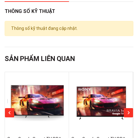
Tối Ưu Hóa Độ Sáng HDR
HDR Brightness Optimizer
THÔNG SỐ KỸ THUẬT
Thông số kỹ thuật đang cập nhật.
Độ
4K
phân
giải
SẢN PHẨM LIÊN QUAN
Loại
QLED
màn
hình
Tần số
100Hz
quét
Tivi QLED, Smart tivi, Frame
Loại tivi