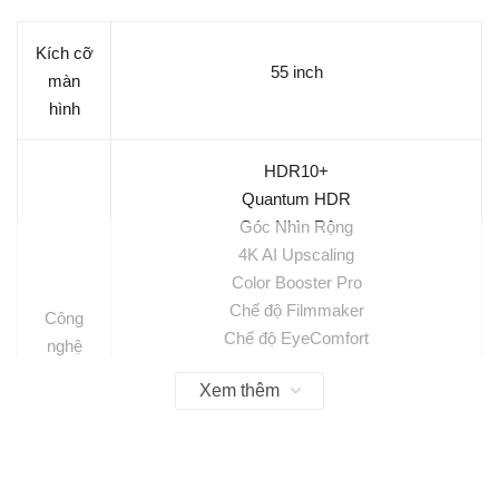
Kích cỡ
55 inch
màn
hình
HDR10+
Quantum HDR
Góc Nhìn Rộng
4K AI Upscaling
Color Booster Pro
Chế độ Filmmaker
Công
Chế độ EyeComfort
nghệ
Real Depth Enhancer
hình
Xem thêm
Tương phản dual LED
ảnh
Auto HDR Remastering
Supreme UHD Dimming
Motion Xcelerator 144Hz