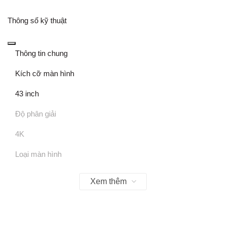
Thông số kỹ thuật
Thông tin chung
Kích cỡ màn hình
43 inch
Độ phân giải
4K
Loại màn hình
QLED
Xem thêm
Khoảng cách xem an toàn cho mắt
32 - 43" (khoảng 2 - 3m)