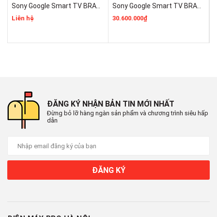
Sony Google Smart TV BRAVIA 3 II 55 Inch K-55XR30M2 Mẫu 2026 Mới 100% Rẻ Nhất
Sony Google Smart TV BRAVIA 3 II K-75XR30M2 Mới 2026 Giá Rẻ Nhất
Tần số quét
Liên hệ
30.600.000₫
1
50Hz
Chip xử lí
Q4 AI Processor
Công nghệ âm thanh
ĐĂNG KÝ NHẬN BẢN TIN MỚI NHẤT
Công nghệ âm thanh
Đừng bỏ lỡ hàng ngàn sản phẩm và chương trình siêu hấp
dẫn
OTS Lite
Q-Symphony
Adaptive Sound
ĐĂNG KÝ
Tổng công suất loa
20W
Các cổng kết nối