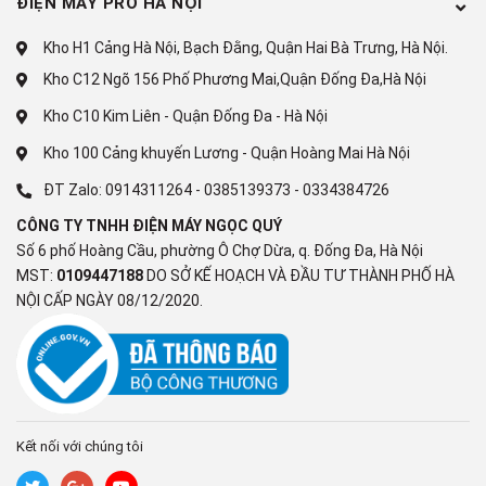
ĐIỆN MÁY PRO HÀ NỘI
Kết nối Internet
Kho H1 Cảng Hà Nội, Bạch Đằng, Quận Hai Bà Trưng, Hà Nội.
Wi-Fi 5
Kho C12 Ngõ 156 Phố Phương Mai,Quận Đống Đa,Hà Nội
1 x LAN
Kho C10 Kim Liên - Quận Đống Đa - Hà Nội
Kết nối không dây
Kho 100 Cảng khuyến Lương - Quận Hoàng Mai Hà Nội
Bluetooth 5.3
ĐT Zalo:
0914311264
-
0385139373
-
0334384726
CÔNG TY TNHH ĐIỆN MÁY NGỌC QUÝ
Cổng nhận hình ảnh, âm thanh
Số 6 phố Hoàng Cầu, phường Ô Chợ Dừa, q. Đống Đa, Hà Nội
2 x HDMI
MST:
0109447188
DO SỞ KẾ HOẠCH VÀ ĐẦU TƯ THÀNH PHỐ HÀ
1 x HDMI eARC
NỘI CẤP NGÀY 08/12/2020.
Cổng USB
1 x USB-A
Tính năng và tiện ích
Kết nối với chúng tôi
Tính năng chơi game