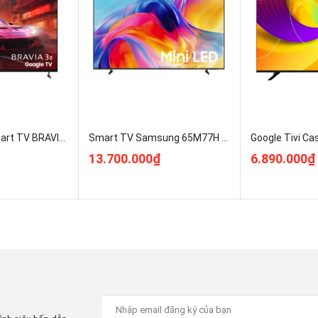
Sony Google Smart TV BRAVIA 3 II K-75XR30M2 Mới 2026 Giá Rẻ Nhất
Smart TV Samsung 65M77H 4K 65 inch MiniLED UA65M77HAKXXV Kho Hàng Rẻ Nhất HN
13.700.000₫
6.890.000₫