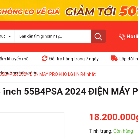
Hotl
mục
ẩm khuyến mãi
Đổi trả hàng trong 7 ngày
Lắp đặt n
toán khi nhận hàng
h 55B4PSA 2024 ĐIỆN MÁY PRO KHO LG HN Rẻ nhất
55 inch 55B4PSA 2024 ĐIỆN MÁY 
18.200.000
Tình trạng:
Còn hàng