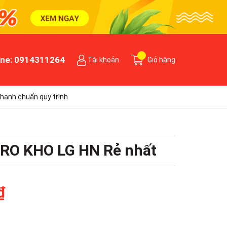
ine:
0914311264
Tài khoản
Giỏ hàng
hanh chuẩn quy trình
PRO KHO LG HN Rẻ nhất
₫