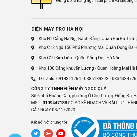
Đừng bỏ lỡ hàng ngàn sản phẩm và chương tr
Giảm độ trễ chơi game Auto Low Latency Mod
Chế độ game HGiG
ĐIỆN MÁY PRO HÀ NỘI
HDR Expression Enhancer
Kho H1 Cảng Hà Nội, Bạch Đằng, Quận Hai Bà Trưng,
4K 120 fps (HDMI)
Kho C12 Ngõ 156 Phố Phương Mai,Quận Đống Đa,H
Bộ xử lý:
Kho C10 Kim Liên - Quận Đống Đa - Hà Nội
Bộ xử lý α8 AI Processor 4K
Kho 100 Cảng khuyến Lương - Quận Hoàng Mai Hà 
ĐT Zalo:
0914311264
-
0385139373
-
0334384726
Tần số quét thực:
CÔNG TY TNHH ĐIỆN MÁY NGỌC QUÝ
120 Hz
Số 6 phố Hoàng Cầu, phường Ô Chợ Dừa, q. Đống Đa, H
MST:
0109447188
DO SỞ KẾ HOẠCH VÀ ĐẦU TƯ THÀNH
Tiện ích
CẤP NGÀY 08/12/2020.
Điều khiển tivi bằng điện thoại:
Kết nối với chúng tôi
Ứng dụng LG ThinQ