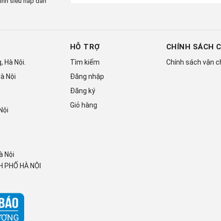
ình siêu hấp dẫn
e (ALLM)
HỖ TRỢ
CHÍNH SÁCH 
 Hà Nội.
Tìm kiếm
Chính sách vận 
à Nội
Đăng nhập
Đăng ký
Giỏ hàng
Nội
à Nội
 PHỐ HÀ NỘI