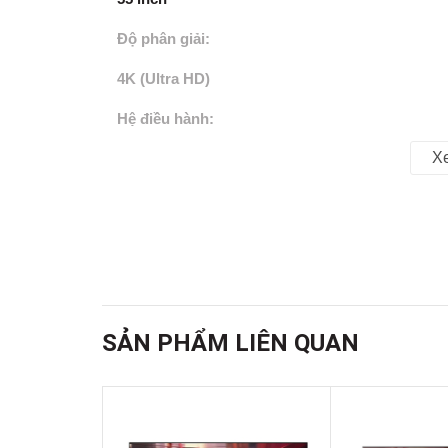
Độ phân giải:
4K (Ultra HD)
Hệ điều hành:
X
WebOS 24
Chất liệu chân đế:
Vỏ nhựa lõi kim loại
Chất liệu viền tivi:
Nhựa
SẢN PHẨM LIÊN QUAN
Nơi sản xuất:
Indonesia
Năm ra mắt: