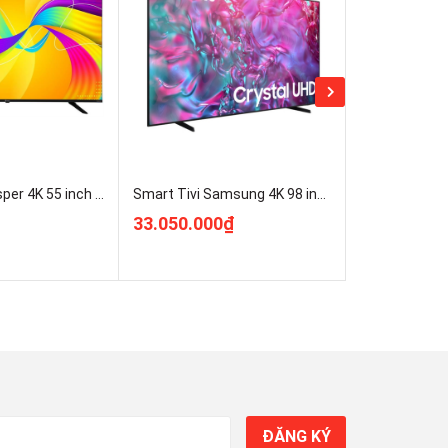
Google Tivi Casper 4K 55 inch D55UGC620 mới 100% Rẻ Nhất
Smart Tivi Samsung 4K 98 inch 98DU9000 UHD ( UA98DU9000KXXV ) Mới 100%
33.050.000₫
8.850.000
ĐĂNG KÝ