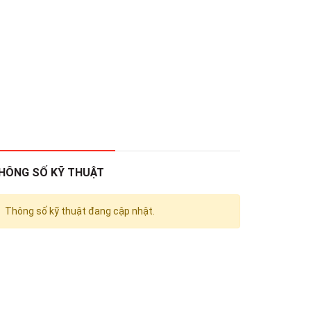
HÔNG SỐ KỸ THUẬT
Thông số kỹ thuật đang cập nhật.