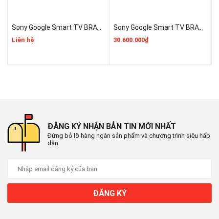
HDR (High Dynamic Range)
Sony Google Smart TV BRAVIA 3 II 55 Inch K-55XR30M2 Mẫu 2026 Mới 100% Rẻ Nhất
Sony Google Smart TV BRAVIA 3 II K-75XR30M2 Mới 2026 Giá Rẻ Nhất
Dolby Vision / HDR10 / HLG
Liên hệ
30.600.000₫
1
FILMMAKER MODE™
Có
Dimming Technology
Precision Dimming Pro
ĐĂNG KÝ NHẬN BẢN TIN MỚI NHẤT
Motion
Đừng bỏ lỡ hàng ngàn sản phẩm và chương trình siêu hấp
dẫn
Motion Pro
Chế độ hình ảnh
ĐĂNG KÝ
10 chế độ
HFR (High Frame Rate)