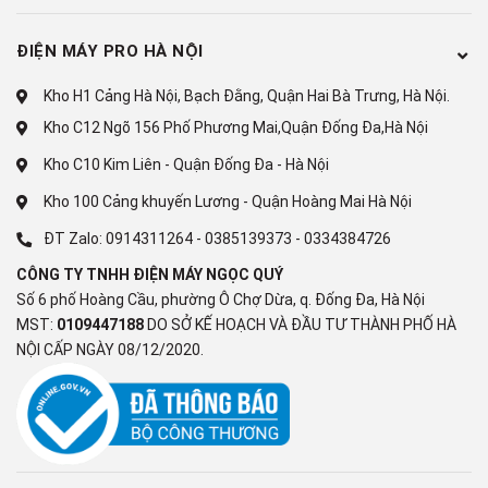
4K 120 fps (HDMI)
ĐIỆN MÁY PRO HÀ NỘI
AI Picture Pro
Kho H1 Cảng Hà Nội, Bạch Đằng, Quận Hai Bà Trưng, Hà Nội.
Có
Kho C12 Ngõ 156 Phố Phương Mai,Quận Đống Đa,Hà Nội
Tự động hiệu chỉnh
Kho C10 Kim Liên - Quận Đống Đa - Hà Nội
Kho 100 Cảng khuyến Lương - Quận Hoàng Mai Hà Nội
Có
ĐT Zalo:
0914311264
-
0385139373
-
0334384726
QMS (Quick Media Switching)
CÔNG TY TNHH ĐIỆN MÁY NGỌC QUÝ
Có
Số 6 phố Hoàng Cầu, phường Ô Chợ Dừa, q. Đống Đa, Hà Nội
MST:
0109447188
DO SỞ KẾ HOẠCH VÀ ĐẦU TƯ THÀNH PHỐ HÀ
GAMING
NỘI CẤP NGÀY 08/12/2020.
Tương thích với FreeSync (AMD)
Có
HGIG Mode