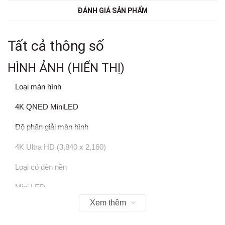
ĐÁNH GIÁ SẢN PHẨM
Tất cả thông số
HÌNH ẢNH (HIỂN THỊ)
Loại màn hình
4K QNED MiniLED
Độ phân giải màn hình
4K Ultra HD (3,840 x 2,160)
Loại có đèn nền
Mini LED
Xem thêm
Tốc độ phản hồi