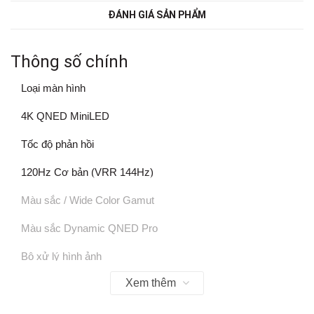
ĐÁNH GIÁ SẢN PHẨM
Thông số chính
Loại màn hình
4K QNED MiniLED
Tốc độ phản hồi
120Hz Cơ bản (VRR 144Hz)
Màu sắc / Wide Color Gamut
Màu sắc Dynamic QNED Pro
Bộ xử lý hình ảnh
Xem thêm
Bộ xử lý α8 AI 4K thế hệ thứ 2
HDR (High Dynamic Range)