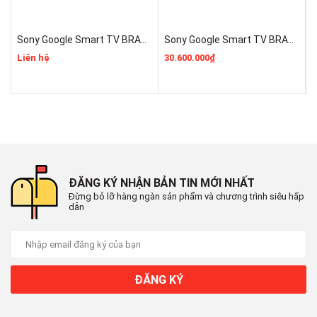
Trọng lượng TV không bao gồm chân đế (kg)
Sony Google Smart TV BRAVIA 3 II 55 Inch K-55XR30M2 Mẫu 2026 Mới 100% Rẻ Nhất
Sony Google Smart TV BRAVIA 3 II K-75XR30M2 Mới 2026 Giá Rẻ Nhất
25.7
Liên hệ
30.600.000₫
1
Đóng
Tất cả thông số
HÌNH ẢNH (HIỂN THỊ)
Loại màn hình
ĐĂNG KÝ NHẬN BẢN TIN MỚI NHẤT
Đừng bỏ lỡ hàng ngàn sản phẩm và chương trình siêu hấp
4K QNED MiniLED
dẫn
Độ phân giải màn hình
4K Ultra HD (3,840 x 2,160)
ĐĂNG KÝ
Loại có đèn nền
Mini LED