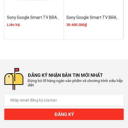
Công nghệ hình ảnh
Sony Google Smart TV BRAVIA 3 II 55 Inch K-55XR30M2 Mẫu 2026 Mới 100% Rẻ Nhất
Sony Google Smart TV BRAVIA 3 II K-75XR30M2 Mới 2026 Giá Rẻ Nhất
Công nghệ hình ảnh:
Liên hệ
30.600.000₫
1
HLG
HDR10
Dynamic Tone Mapping
FilmMaker Mode
ĐĂNG KÝ NHẬN BẢN TIN MỚI NHẤT
Đừng bỏ lỡ hàng ngàn sản phẩm và chương trình siêu hấp
4K Super Upscaling
dẫn
Giảm độ trễ chơi game Auto
Low Latency Mode (ALLM)
ĐĂNG KÝ
Chế độ game HGiG