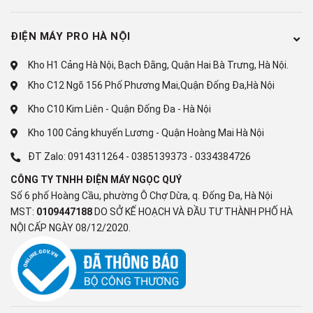
4K Expression Enhancer
ĐIỆN MÁY PRO HÀ NỘI
10 chế độ hình ảnh
Kho H1 Cảng Hà Nội, Bạch Đằng, Quận Hai Bà Trưng, Hà Nội.
Bộ xử lý:
Kho C12 Ngõ 156 Phố Phương Mai,Quận Đống Đa,Hà Nội
Bộ xử lý α7 AI Processor 4K
Kho C10 Kim Liên - Quận Đống Đa - Hà Nội
Kho 100 Cảng khuyến Lương - Quận Hoàng Mai Hà Nội
Gen8
ĐT Zalo:
0914311264
-
0385139373
-
0334384726
Tần số quét thực:
CÔNG TY TNHH ĐIỆN MÁY NGỌC QUÝ
Số 6 phố Hoàng Cầu, phường Ô Chợ Dừa, q. Đống Đa, Hà Nội
60 Hz
MST:
0109447188
DO SỞ KẾ HOẠCH VÀ ĐẦU TƯ THÀNH PHỐ HÀ
NỘI CẤP NGÀY 08/12/2020.
Tiện ích
Điều khiển tivi bằng điện
thoại: