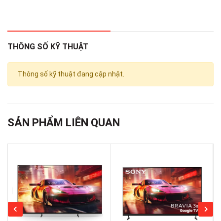
LED)
Hệ điều hành:
webOS 25
THÔNG SỐ KỸ THUẬT
Chất liệu chân đế:
Thông số kỹ thuật đang cập nhật.
Vỏ nhựa lõi kim loại
Chất liệu viền tivi:
SẢN PHẨM LIÊN QUAN
Nhựa
Nơi sản xuất:
Việt Nam
Năm ra mắt:
2025