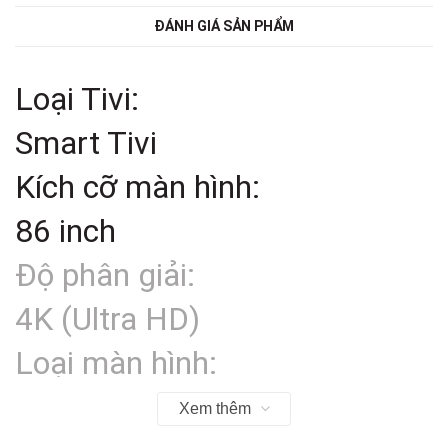
ĐÁNH GIÁ SẢN PHẨM
Loại Tivi:
Smart Tivi
Kích cỡ màn hình:
86 inch
Độ phân giải:
4K (Ultra HD)
Loại màn hình:
Đèn nền: LED nền (Direct
Xem thêm