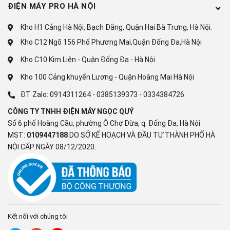
ĐIỆN MÁY PRO HÀ NỘI
trên hình ảnh sẽ được giảm đi và độ chi tiết cùng độ sắc
nét của hình ảnh sẽ được tăng lên.
Kho H1 Cảng Hà Nội, Bạch Đằng, Quận Hai Bà Trưng, Hà Nội.
Kho C12 Ngõ 156 Phố Phương Mai,Quận Đống Đa,Hà Nội
Kho C10 Kim Liên - Quận Đống Đa - Hà Nội
Kho 100 Cảng khuyến Lương - Quận Hoàng Mai Hà Nội
ĐT Zalo:
0914311264
-
0385139373
-
0334384726
CÔNG TY TNHH ĐIỆN MÁY NGỌC QUÝ
Số 6 phố Hoàng Cầu, phường Ô Chợ Dừa, q. Đống Đa, Hà Nội
MST:
0109447188
DO SỞ KẾ HOẠCH VÀ ĐẦU TƯ THÀNH PHỐ HÀ
NỘI CẤP NGÀY 08/12/2020.
*Hình ảnh chỉ mang tính chất minh họa
Công nghệ âm thanh
- Công nghệ LG Sound Sync đóng vai trò là “người trung
Kết nối với chúng tôi
gian” để giúp cho
tivi LG 4K 75 inch
và loa LG liên kết được