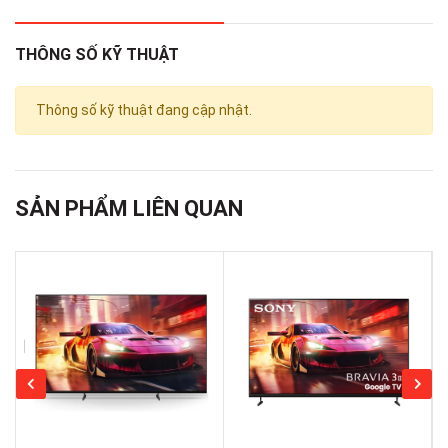
THÔNG SỐ KỸ THUẬT
Thông số kỹ thuật đang cập nhật.
SẢN PHẨM LIÊN QUAN
*Hình ảnh chỉ mang tính chất minh họa
Công nghệ hình ảnh
- Công nghệ 4K AI Upscaling mang lại độ phân giải gần
mức 4K cho mọi hình ảnh mà không làm mất đi bất kỳ chi
tiết nào nhờ vào sức mạnh xử lý của AI.
- Công nghệ HDR10 Pro và Dynamic Tone Mapping biến