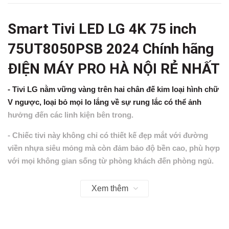
Smart Tivi LED LG 4K 75 inch
75UT8050PSB 2024 Chính hãng
ĐIỆN MÁY PRO HÀ NỘI RẺ NHẤT
-
Tivi LG
nằm vững vàng trên hai chân đế kim loại hình chữ
V ngược, loại bỏ mọi lo lắng về sự rung lắc có thể ảnh
hưởng đến các linh kiện bên trong.
- Chiếc tivi này không chỉ có thiết kế đẹp mắt với đường
viền nhựa siêu mỏng mà còn đảm bảo độ bền cao, phù hợp
với mọi không gian sống từ phòng khách đến phòng ngủ.
- Màn hình của
tivi LG 75 inch
là sự lựa chọn hoàn hảo cho
Xem thêm
những ai yêu thích xem phim bom tấn với nhiều phân cảnh
hành động đầy hấp dẫn hay chơi những tựa game có thế
giới mở rộng lớn.