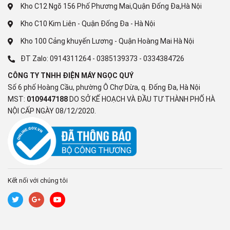
Kho C12 Ngõ 156 Phố Phương Mai,Quận Đống Đa,Hà Nội
Kho C10 Kim Liên - Quận Đống Đa - Hà Nội
Kho 100 Cảng khuyến Lương - Quận Hoàng Mai Hà Nội
SPEEDPERFECT+ GIẢM
ĐT Zalo:
0914311264
-
0385139373
-
0334384726
THỜI GIAN RỬA, BÁT ĐĨA
CÔNG TY TNHH ĐIỆN MÁY NGỌC QUÝ
Số 6 phố Hoàng Cầu, phường Ô Chợ Dừa, q. Đống Đa, Hà Nội
VẪN SẠCH HOÀN HẢO
MST:
0109447188
DO SỞ KẾ HOẠCH VÀ ĐẦU TƯ THÀNH PHỐ HÀ
NỘI CẤP NGÀY 08/12/2020.
SpeedPerfect + cho phép bạn có được đầy ắp bát đĩa đã được
làm sạch hoàn hảo với thời gian rửa giảm tới 75%, tùy thuộc
vào sự kết hợp chương trình / tùy chọn đã chọn và thời điểm
kích hoạt. Bạn có thể giảm thời gian chương trình còn lại bằng
cách nhấn nút SpeedPerfect trên bảng điều khiển hoặc kích
Kết nối với chúng tôi
hoạt bằng cách chọn SpeedPerfect + từ ứng dụng Home
Connect.