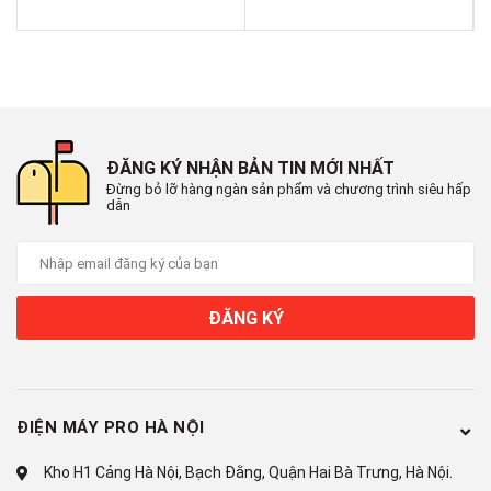
BẠN
Thông qua ứng dụng Home connect bạn có thể điều khiển và
theo giõi thiết bị từ xa hoặc hơn thế nữa có thể kết nối điều
khiển thiết bị bằng giọng nói thông qua các trợ lý ảo như Alexa
hoặc Google assistant. (Giải pháp thông minh này sẽ tùy thuộc
vào từng quốc gia và vùng)
ĐĂNG KÝ NHẬN BẢN TIN MỚI NHẤT
Đừng bỏ lỡ hàng ngàn sản phẩm và chương trình siêu hấp
dẫn
ĐĂNG KÝ
ĐIỆN MÁY PRO HÀ NỘI
Kho H1 Cảng Hà Nội, Bạch Đằng, Quận Hai Bà Trưng, Hà Nội.