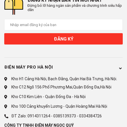
ĐĂNG KÝ NHẬN BẢN TIN MỚI NHẤT
LÕI SMAX PRO V: CÔNG NGHỆ
Đừng bỏ lỡ hàng ngàn sản phẩm và chương trình siêu hấp
dẫn
THÔNG MINH - BẢO VỆ HIỆU
QUẢ LÕI LỌC
Duy nhất tại Karofi, hệ lõi lọc thô Smax Pro được trang bị công
ĐĂNG KÝ
nghệ smart connect. Theo đó, máy chỉ hoạt động khi được kết
nối với lõi lọc Karofi chính hãng, giúp chống hàng giả, hàng nhái,
bảo vệ hiệu quả hệ thống lọc. Giờ đây, người dùng hoàn toàn
yên tâm với chất lượng lọc và tuổi thọ lõi.
ĐIỆN MÁY PRO HÀ NỘI
Kho H1 Cảng Hà Nội, Bạch Đằng, Quận Hai Bà Trưng, Hà Nội.
Kho C12 Ngõ 156 Phố Phương Mai,Quận Đống Đa,Hà Nội
DỒI DÀO KHOÁNG CHẤT - TĂNG
Kho C10 Kim Liên - Quận Đống Đa - Hà Nội
CƯỜNG SỨC KHỎE
Kho 100 Cảng khuyến Lương - Quận Hoàng Mai Hà Nội
Nhờ sự kết hợp giữa bộ lõi Smax hiệu suất cao và lõi tăng
ĐT Zalo:
0914311264
-
0385139373
-
0334384726
cường Mineral Plus, nước sau lọc ngon ngọt hơn, chứa nhiều vi
CÔNG TY TNHH ĐIỆN MÁY NGỌC QUÝ