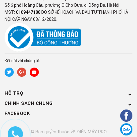
khoáng và khoáng chất như Na, Ca, Mg... tốt cho sức khỏe.
Số 6 phố Hoàng Cầu, phường Ô Chợ Dừa, q. Đống Đa, Hà Nội
MST:
0109447188
DO SỞ KẾ HOẠCH VÀ ĐẦU TƯ THÀNH PHỐ HÀ
NỘI CẤP NGÀY 08/12/2020.
CHUẨN NƯỚC UỐNG TINH KHIẾT
ĐÓNG CHAI
Nguồn nước sau lọc từ máy lọc nước nóng lạnh Karofi KAD-
D528 đạt chuẩn nước uống tinh khiết đóng chai QCVN 6-1:2010
Kết nối với chúng tôi
BYT do Viện Sức khỏe nghề nghiệp & Môi trường – Bộ Y Tế
công nhận theo quy trình của WHO.
Link công bố:
https://chungnhankarofi.nioeh.org.vn/
HỖ TRỢ
CHÍNH SÁCH CHUNG
BẢO HÀNH 36 THÁNG CAO NHẤT
FACEBOOK
THỊ TRƯỜNG
© Bản quyền thuộc về ĐIỆN MÁY PRO
Karofi mang đến chế độ bảo hành cao nhất thị trường - đến 36