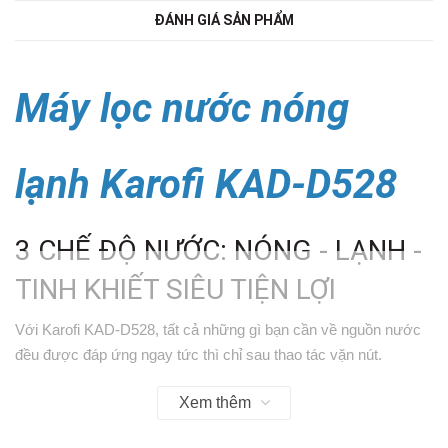
ĐÁNH GIÁ SẢN PHẨM
Máy lọc nước nóng
lạnh Karofi KAD-D528
3 CHẾ ĐỘ NƯỚC: NÓNG - LẠNH -
TINH KHIẾT SIÊU TIỆN LỢI
Với Karofi KAD-D528, tất cả những gì bạn cần về nguồn nước
đều được đáp ứng ngay tức thì chỉ sau thao tác vặn nút.
- Nước nóng: Pha trà, pha sữa, pha cà phê
Xem thêm
- Nước lạnh: Giải khát
- Nước tinh khiết: Chuẩn đóng chai