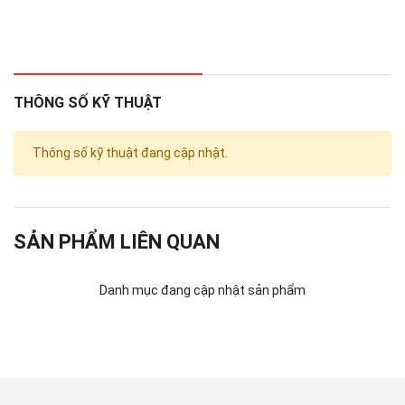
THÔNG SỐ KỸ THUẬT
Thông số kỹ thuật đang cập nhật.
Phù hợp với không gian nhà bếp, phòng khách, văn phòng,
công ty, nhà hàng...
SẢN PHẨM LIÊN QUAN
Kích thước nhỏ gọn, kiểu dáng hiện đại, màu sắc trắng, điểm
Danh mục đang cập nhật sản phẩm
xuyết họa tiết bong bóng với tông màu sáng và đen. Tạo nên vẻ
nhã nhặn, sang trọng cho căn nhà của bạn và bất kì không gian
nào.
Vỏ ngoài: