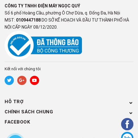
Bề mặt khu vực vòi lấy nước:
CÔNG TY TNHH ĐIỆN MÁY NGỌC QUÝ
Số 6 phố Hoàng Cầu, phường Ô Chợ Dừa, q. Đống Đa, Hà Nội
Được bao bởi một lớp kính cường lực chịu áp lực và chống va
MST:
0109447188
DO SỞ KẾ HOẠCH VÀ ĐẦU TƯ THÀNH PHỐ HÀ
đập tốt, bảo vệ máy khỏi tác động vật lý mạnh từ bên ngoài. Vòi
NỘI CẤP NGÀY 08/12/2020.
lấy nước của máy KG10A5 được làm từ thép không gỉ nên an
toàn tuyệt đối cho sức khỏe người dùng.
2. Hai vòi ba chế độ: Nóng -
Lạnh - Hydrogen
Kết nối với chúng tôi
Với kiểu vòi lấy nước mới lạ, thiết kế 2 vòi lấy nước riêng biệt,
lấy nước dễ dàng, nhanh chóng:
HỖ TRỢ
CHÍNH SÁCH CHUNG
FACEBOOK