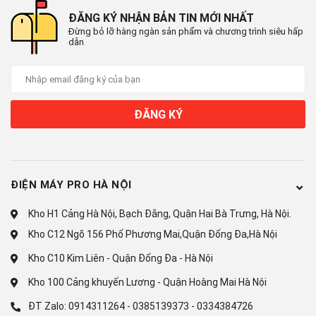
ĐĂNG KÝ NHẬN BẢN TIN MỚI NHẤT
Đừng bỏ lỡ hàng ngàn sản phẩm và chương trình siêu hấp
dẫn
ĐĂNG KÝ
ĐIỆN MÁY PRO HÀ NỘI
Sang trọng hiện đại
Kho H1 Cảng Hà Nội, Bạch Đằng, Quận Hai Bà Trưng, Hà Nội.
Kho C12 Ngõ 156 Phố Phương Mai,Quận Đống Đa,Hà Nội
Kho C10 Kim Liên - Quận Đống Đa - Hà Nội
Chất liệu sơn tĩnh điện chống trầy xước cao. An tâm hơn trong
quá trình sử dụng nếu là một người "kỹ tính” vì vẻ ngoài của đồ
Kho 100 Cảng khuyến Lương - Quận Hoàng Mai Hà Nội
gia dụng.
ĐT Zalo:
0914311264
-
0385139373
-
0334384726