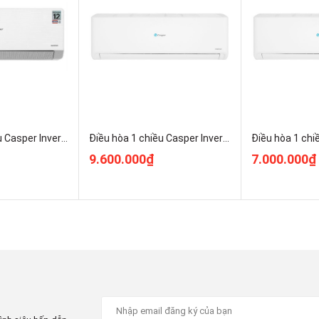
Máy lạnh 2 chiều Casper Inverter 1.5 HP QH-12IU36A Chính Hãng
Điều hòa 1 chiều Casper Inverter 2HP GC-18IS33 (18000 BTU)
áy lạnh hoạt động hiệu quả trong không gian từ 15 -
9.600.000₫
7.000.000₫
.958 BTU.
 suất cao nhờ đó nhanh chóng đạt nhiệt độ cài đặt để
g thời gian ngắn.
 không gian, phù hợp cho những ngày có độ ẩm cao mang