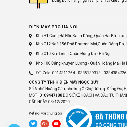
Đừng bỏ lỡ hàng ngàn sản phẩm và chương tr
ĐIỆN MÁY PRO HÀ NỘI
Kho H1 Cảng Hà Nội, Bạch Đằng, Quận Hai Bà Trưng,
Kho C12 Ngõ 156 Phố Phương Mai,Quận Đống Đa,H
Kho C10 Kim Liên - Quận Đống Đa - Hà Nội
Kho 100 Cảng khuyến Lương - Quận Hoàng Mai Hà 
ĐT Zalo:
0914311264
-
0385139373
-
0334384726
CÔNG TY TNHH ĐIỆN MÁY NGỌC QUÝ
Số 6 phố Hoàng Cầu, phường Ô Chợ Dừa, q. Đống Đa, H
MST:
0109447188
DO SỞ KẾ HOẠCH VÀ ĐẦU TƯ THÀNH
CẤP NGÀY 08/12/2020.
Kết nối với chúng tôi
* Hình ảnh chỉ mang tính chất minh họa