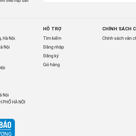
ình siêu hấp dẫn
HỖ TRỢ
CHÍNH SÁCH 
 Hà Nội.
Tìm kiếm
Chính sách vận 
à Nội
Đăng nhập
Đăng ký
Giỏ hàng
Nội
à Nội
 PHỐ HÀ NỘI