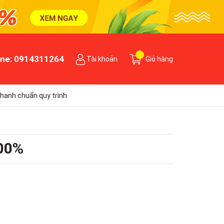
ine:
0914311264
Tài khoản
Giỏ hàng
hanh chuẩn quy trình
100%