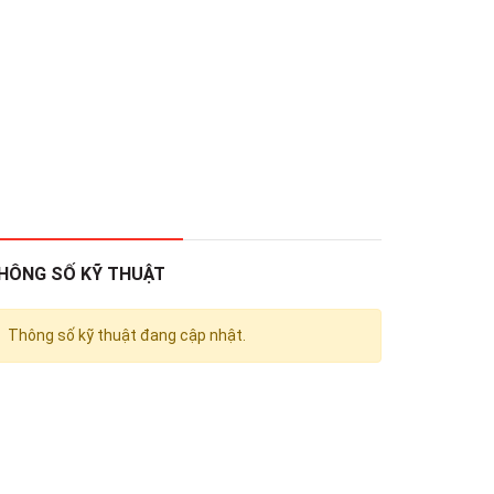
HÔNG SỐ KỸ THUẬT
Thông số kỹ thuật đang cập nhật.