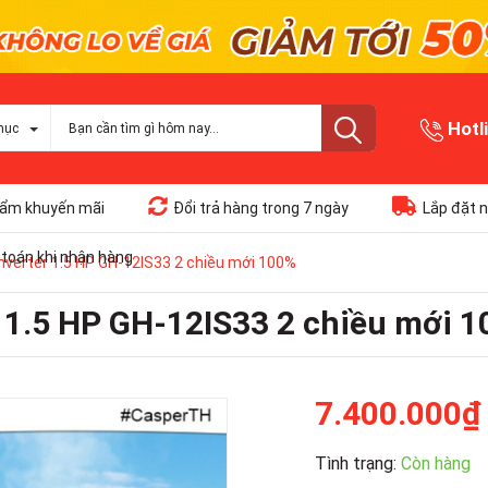
Hotl
mục
ẩm khuyến mãi
Đổi trả hàng trong 7 ngày
Lắp đặt n
toán khi nhận hàng
nverter 1.5 HP GH-12IS33 2 chiều mới 100%
r 1.5 HP GH-12IS33 2 chiều mới 
7.400.000₫
Tình trạng:
Còn hàng