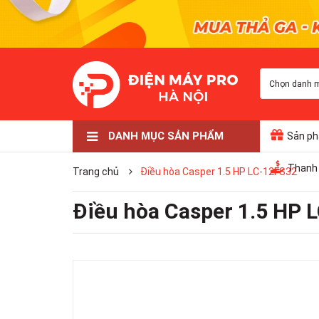
Chọn danh 
DANH MỤC SẢN PHẨM
Sản ph
Điều Hòa
TỦ LẠNH
TIVI LG
TIVI SAMSUNG
TIVI SONY
GIA DỤNG
ÂM THANH
MÁY GIẶT
Thanh 
Trang chủ
Điều hòa Casper 1.5 HP LC-12FS32
Điều hòa Casper 1.5 HP 