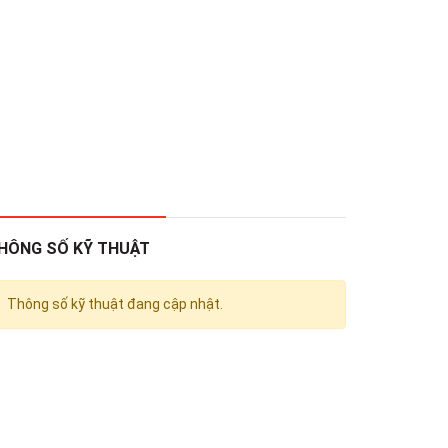
HÔNG SỐ KỸ THUẬT
Thông số kỹ thuật đang cập nhật.