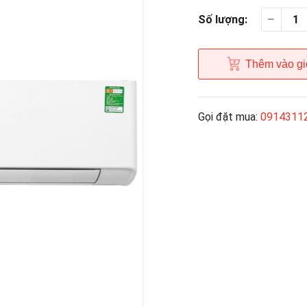
Số lượng:
Thêm vào gi
Gọi đặt mua:
0914311