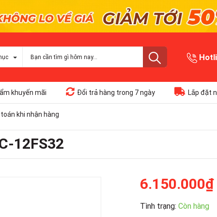
Hotl
mục
ẩm khuyến mãi
Đổi trả hàng trong 7 ngày
Lắp đặt n
toán khi nhận hàng
LC-12FS32
6.150.000₫
Tình trạng:
Còn hàng