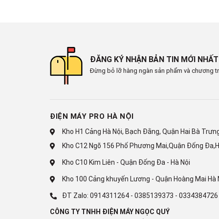
*Hình ảnh chỉ mang tính minh họa
Làm lạnh nhanh chóng với 
Sau khi kích hoạt chế độ làm lạnh nhanh trên remote
ĐĂNG KÝ NHẬN BẢN TIN MỚI NHẤT
khí nhanh hơn, giúp giảm nhiệt độ trong phòng trong c
Đừng bỏ lỡ hàng ngàn sản phẩm và chương tr
ĐIỆN MÁY PRO HÀ NỘI
Kho H1 Cảng Hà Nội, Bạch Đằng, Quận Hai Bà Trưng,
Kho C12 Ngõ 156 Phố Phương Mai,Quận Đống Đa,H
Kho C10 Kim Liên - Quận Đống Đa - Hà Nội
Kho 100 Cảng khuyến Lương - Quận Hoàng Mai Hà 
ĐT Zalo:
0914311264
-
0385139373
-
0334384726
CÔNG TY TNHH ĐIỆN MÁY NGỌC QUÝ