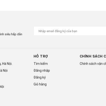
chế độ
làm lạnh nhanh Super
 máy nén sẽ gia tăng hiệu suất hoạt động, cho ra lưu lượng
hỉ trong vài phút.
ình siêu hấp dẫn
HỖ TRỢ
CHÍNH SÁCH 
 Hà Nội.
Tìm kiếm
Chính sách vận 
à Nội
Đăng nhập
Đăng ký
Giỏ hàng
Nội