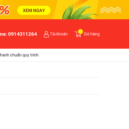
ine:
0914311264
Tài khoản
Giỏ hàng
hanh chuẩn quy trình