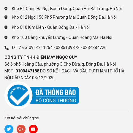
Máy lạnh 2 chiều
Carrier này có mức tiêu thụ điện 1.16Kw và
Kho H1 Cảng Hà Nội, Bạch Đằng, Quận Hai Bà Trưng, Hà Nội.
nhãn năng lượng 5 sao (Hiệu suất năng lượng 4.21) cho thấy
Kho C12 Ngõ 156 Phố Phương Mai,Quận Đống Đa,Hà Nội
rằng máy lạnh tiết kiệm năng lượng, giúp giảm chi phí điện hàng
tháng và thân thiện với môi trường.
Kho C10 Kim Liên - Quận Đống Đa - Hà Nội
Kho 100 Cảng khuyến Lương - Quận Hoàng Mai Hà Nội
ĐT Zalo:
0914311264
-
0385139373
-
0334384726
CÔNG TY TNHH ĐIỆN MÁY NGỌC QUÝ
Số 6 phố Hoàng Cầu, phường Ô Chợ Dừa, q. Đống Đa, Hà Nội
MST:
0109447188
DO SỞ KẾ HOẠCH VÀ ĐẦU TƯ THÀNH PHỐ HÀ
NỘI CẤP NGÀY 08/12/2020.
Công nghệ Inverter AI giúp máy lạnh hoạt động ổn định, tiết
kiệm điện năng tiêu thụ
Kết nối với chúng tôi
Bộ màng lọc tiêu chuẩn giúp bảo