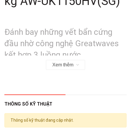
kg AW-UK1150HV(SG)
Đánh bay những vết bẩn cứng
đầu nhờ công nghệ Greatwaves
kết hợp 3 luồng nước
Xem thêm
Hệ thống 3 thác nước trên chiếc
máy giặt lồng đứng
này kết
hợp với các tia nước được tạo ra từ các lỗ phun nước ở mâm
giặt giúp tạo ra 3 luồng nước mạnh mẽ và hiệu quả bao gồm:
-
Luồng nước xoay ngang:
Xoay ngang hai hướng, phân tách
đồ giặt và chống xoắn rối.
THÔNG SỐ KỸ THUẬT
-
Luồng nước dập xuống:
Lực nước mạnh giúp đánh tan vết
bẩn và bọt xà phòng.
Thông số kỹ thuật đang cập nhật.
-
Luồng nước thổi lên:
Bảo vệ quần áo và chống sờn sợi vải.