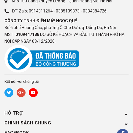
Kho 100 Cảng khuyến Lương - Quận Hoàng Mai Hà Nội
đi qua khoảng cách giữa lồng giặt và thùng giặt trong tất cả chu
ĐT Zalo:
0914311264
-
0385139373
-
0334384726
trình giặt giúp cuốn trôi vết bẩn phía ngoài lồng giặt.
CÔNG TY TNHH ĐIỆN MÁY NGỌC QUÝ
Khi đến giai đoạn xả (mực nước còn 2/8 lồng), cả lồng giặt sẽ
Số 6 phố Hoàng Cầu, phường Ô Chợ Dừa, q. Đống Đa, Hà Nội
quay tốc độ cao để đánh bay các vết bám, hạn chế mùi hôi và
MST:
0109447188
DO SỞ KẾ HOẠCH VÀ ĐẦU TƯ THÀNH PHỐ HÀ
nguy cơ gây hại cho sức khỏe do nấm mốc, vi khuẩn phát triển.
NỘI CẤP NGÀY 08/12/2020.
Kết nối với chúng tôi
HỖ TRỢ
CHÍNH SÁCH CHUNG
Yên tâm hơn với tính năng khóa
FACEBOOK