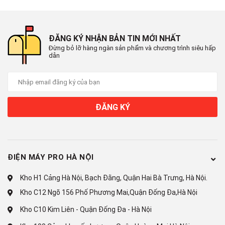
quần áo.
ĐĂNG KÝ NHẬN BẢN TIN MỚI NHẤT
Đừng bỏ lỡ hàng ngàn sản phẩm và chương trình siêu hấp
dẫn
ĐĂNG KÝ
Tiết kiệm thời gian và chi phí với
ĐIỆN MÁY PRO HÀ NỘI
tính năng tự vệ sinh lồng giặt I-
Kho H1 Cảng Hà Nội, Bạch Đằng, Quận Hai Bà Trưng, Hà Nội.
Kho C12 Ngõ 156 Phố Phương Mai,Quận Đống Đa,Hà Nội
Clean
Kho C10 Kim Liên - Quận Đống Đa - Hà Nội
Tính năng tự vệ sinh lồng giặt I-Clean sẽ dùng lực nước mạnh