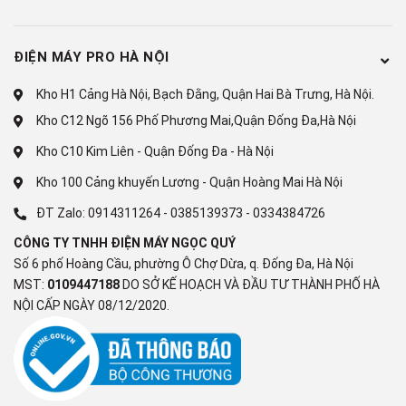
Công nghệ giặt
ĐIỆN MÁY PRO HÀ NỘI
Chương trình giặt:
Kho H1 Cảng Hà Nội, Bạch Đằng, Quận Hai Bà Trưng, Hà Nội.
Giặt chăn ga
Kho C12 Ngõ 156 Phố Phương Mai,Quận Đống Đa,Hà Nội
Giặt hơi nước
Kho C10 Kim Liên - Quận Đống Đa - Hà Nội
Giặt khăn
Kho 100 Cảng khuyến Lương - Quận Hoàng Mai Hà Nội
Giặt nhanh
ĐT Zalo:
0914311264
-
0385139373
-
0334384726
Giặt nước ấm 40 độ C
CÔNG TY TNHH ĐIỆN MÁY NGỌC QUÝ
Số 6 phố Hoàng Cầu, phường Ô Chợ Dừa, q. Đống Đa, Hà Nội
Giặt thường
MST:
0109447188
DO SỞ KẾ HOẠCH VÀ ĐẦU TƯ THÀNH PHỐ HÀ
NỘI CẤP NGÀY 08/12/2020.
Vắt
Vệ sinh lồng giặt
Xả + vắt