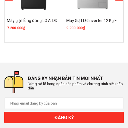
Sản xuất tại:
Máy giặt lồng đứng LG AI DD Inverter 12kg TX2312DT5O Chính Hãng 100% Giá Rẻ
Máy Giặt LG Inverter 12 Kg FX1412N5S Mới 100% Rẻ Nhất
Thái Lan
7.200.000₫
9.900.000₫
9
Dòng sản phẩm:
2022
Thời gian bảo hành động cơ:
20 năm (Áp dụng từ 1/11/2022)
ĐĂNG KÝ NHẬN BẢN TIN MỚI NHẤT
Mức tiêu thụ điện năng
Đừng bỏ lỡ hàng ngàn sản phẩm và chương trình siêu hấp
dẫn
Hiệu suất sử dụng điện:
Hãng không công bố
Loại Inverter:
ĐĂNG KÝ
Digital Inverter