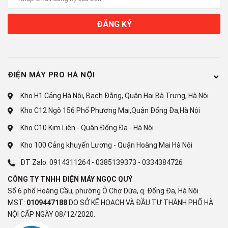
-
Lồng giặt làm từ thép không gỉ
hạn chế mảng bám, vi khuẩn
tích tụ, sinh sôi trong quá trình sử dụng ở môi trường thường
ĐĂNG KÝ
xuyên ẩm ướt.
ĐIỆN MÁY PRO HÀ NỘI
Kho H1 Cảng Hà Nội, Bạch Đằng, Quận Hai Bà Trưng, Hà Nội.
Kho C12 Ngõ 156 Phố Phương Mai,Quận Đống Đa,Hà Nội
Kho C10 Kim Liên - Quận Đống Đa - Hà Nội
Kho 100 Cảng khuyến Lương - Quận Hoàng Mai Hà Nội
ĐT Zalo:
0914311264
-
0385139373
-
0334384726
CÔNG TY TNHH ĐIỆN MÁY NGỌC QUÝ
*Hình ảnh chỉ mang tính chất minh họa
Số 6 phố Hoàng Cầu, phường Ô Chợ Dừa, q. Đống Đa, Hà Nội
Khối lượng giặt và chương trình
MST:
0109447188
DO SỞ KẾ HOẠCH VÀ ĐẦU TƯ THÀNH PHỐ HÀ
NỘI CẤP NGÀY 08/12/2020.
-
Khối lượng giặt 10.5 kg
cùng khối lượng sấy tiện ích
2