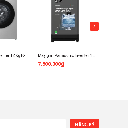
Máy Giặt LG Inverter 12 Kg FX1412N5S Mới 100%
Máy giặt Panasonic Inverter 10 kg NA-FJ100X1DV Kho Điện Máy Pro
7.600.000₫
7.350.000
ĐĂNG KÝ