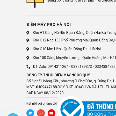
Đừng bỏ lỡ hàng ngàn sản phẩm và chương tr
*Theo nghiên cứu IEC 60456-2010 / Tải 4kg / So sá
(WF80F5E5U4W) và chế độ Cotton 40°C không EcoB
ĐIỆN MÁY PRO HÀ NỘI
Engineering trên EMPA strips, so sánh giữa chất giặt
Kho H1 Cảng Hà Nội, Bạch Đằng, Quận Hai Bà Trưng,
Đảm Bảo Sạch Sâu Chỉ 39 Phút
Sạch Siêu Tốc QuickDrive™
Kho C12 Ngõ 156 Phố Phương Mai,Quận Đống Đa,H
Công nghệ Sạch Siêu Tốc QuickDrive sử dụng vòi xị
Kho C10 Kim Liên - Quận Đống Đa - Hà Nội
thẩm thấu của bong bóng siêu mịn vào áo quần, đảm 
Kho 100 Cảng khuyến Lương - Quận Hoàng Mai Hà 
nhiều chế độ giặt, trong đó chế độ ngắn nhất - Sạch si
ĐT Zalo:
0914311264
-
0385139373
-
0334384726
CÔNG TY TNHH ĐIỆN MÁY NGỌC QUÝ
*Theo kiểm định Intertek (So sánh WW7000T và WW650
Số 6 phố Hoàng Cầu, phường Ô Chợ Dừa, q. Đống Đa, H
5%). **Chế độ mặc định dành cho tải đồ 5kg.
MST:
0109447188
DO SỞ KẾ HOẠCH VÀ ĐẦU TƯ THÀNH
Diệt Khuẩn 99,9% Và Ngừa Dị Ứng
CẤP NGÀY 08/12/2020.
Giặt Hơi Nước Diệt Khuẩn Hygiene Steam
Kích hoạt hơi nước nhiệt độ cao thổi vào toàn bộ bề 
Kết nối với chúng tôi
và diệt 99,9% vi khuẩn* và các tác nhân gây dị ứng**