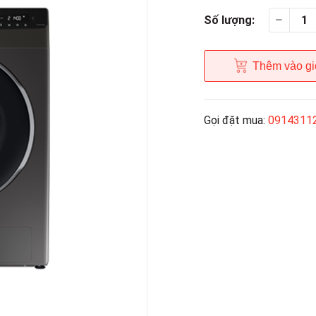
Số lượng:
Thêm vào gi
Gọi đặt mua:
0914311