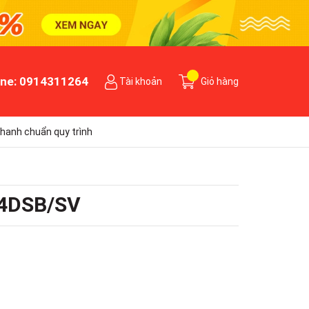
ine:
0914311264
Tài khoản
Giỏ hàng
hanh chuẩn quy trình
44DSB/SV