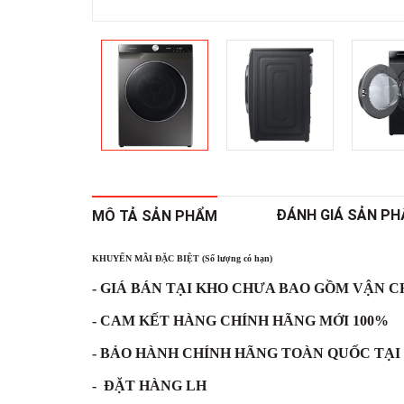
ĐÁNH GIÁ SẢN P
MÔ TẢ SẢN PHẨM
KHUYẾN MÃI ĐẶC BIỆT (Số lượng có hạn)
- GIÁ BÁN TẠI KHO CHƯA BAO GỒM VẬN 
- CAM KẾT HÀNG CHÍNH HÃNG MỚI 100%
- BẢO HÀNH CHÍNH HÃNG TOÀN QUỐC TẠI
- ĐẶT HÀNG LH