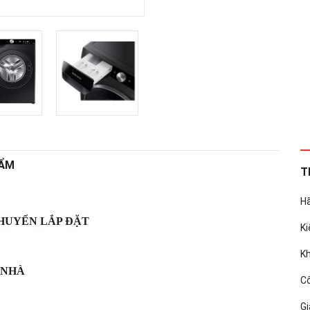
HẨM
T
H
CHUYỂN LẮP ĐẶT
Ki
Kh
 NHÀ
C
Gi