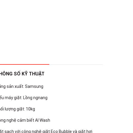
HÔNG SỐ KỸ THUẬT
ãng sản xuất: Samsung
ểu máy giặt: Lồng ngnang
ối lượng giặt: 10kg
ông nghệ cảm biết AI Wash
ặt sạch với công nghệ giặt Eco Bubble và giặt hơi