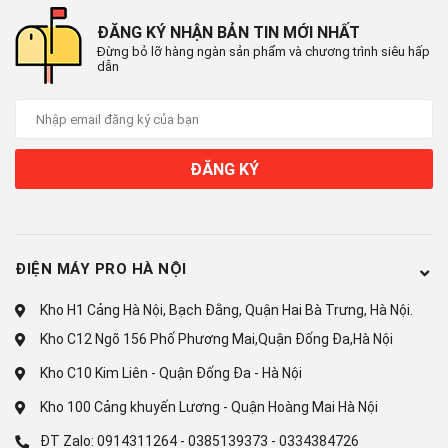
Hiệu suất sử dụng điện:
ĐĂNG KÝ NHẬN BẢN TIN MỚI NHẤT
26 Wh/ kg
Đừng bỏ lỡ hàng ngàn sản phẩm và chương trình siêu hấp
dẫn
Công nghệ giặt
Chương trình giặt:
Đồ cotton
ĐĂNG KÝ
Đồ hỗn hợp
Giặt nhẹ
ĐIỆN MÁY PRO HÀ NỘI
Đồ trẻ sơ sinh
Kho H1 Cảng Hà Nội, Bạch Đằng, Quận Hai Bà Trưng, Hà Nội.
Giũ + vắt
Kho C12 Ngõ 156 Phố Phương Mai,Quận Đống Đa,Hà Nội
Giặt nhanh 30 phút
Kho C10 Kim Liên - Quận Đống Đa - Hà Nội
Đồ len
Kho 100 Cảng khuyến Lương - Quận Hoàng Mai Hà Nội
ĐT Zalo:
0914311264
-
0385139373
-
0334384726
Đồ tinh xảo