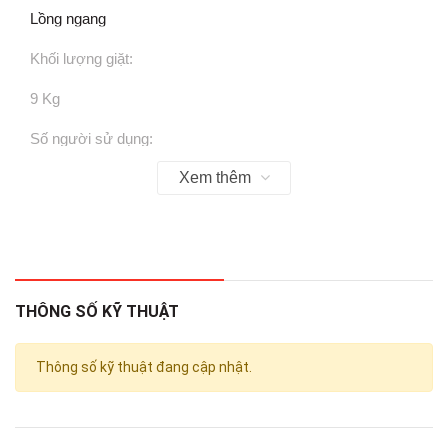
Lồng ngang
Khối lượng giặt:
9 Kg
Số người sử dụng:
Xem thêm
Từ 3 - 5 người (8 - 9 kg)
Kiểu động cơ:
Truyền động trực tiếp bền & êm
Tốc độ quay vắt tối đa:
THÔNG SỐ KỸ THUẬT
1200 vòng/phút
Thông số kỹ thuật đang cập nhật.
Chất liệu lồng giặt:
Thép không gỉ