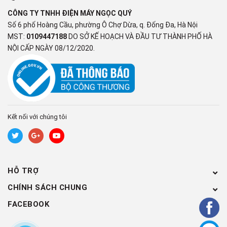
CÔNG TY TNHH ĐIỆN MÁY NGỌC QUÝ
Đồ thể thao
Số 6 phố Hoàng Cầu, phường Ô Chợ Dừa, q. Đống Đa, Hà Nội
MST:
0109447188
DO SỞ KẾ HOẠCH VÀ ĐẦU TƯ THÀNH PHỐ HÀ
Công nghệ giặt:
NỘI CẤP NGÀY 08/12/2020.
Công nghệ giặt 6 motion DD
Công nghệ sấy:
Không có
Kết nối với chúng tôi
Bảng điều khiển và Tiện ích
Bảng điều khiển:
Song ngữ Anh - Việt, có nút xoay, màn hình hiển thị
HỖ TRỢ
Tiện ích:
CHÍNH SÁCH CHUNG
Chẩn đoán lỗi Smart Diagnosis
FACEBOOK
Hẹn giờ giặt