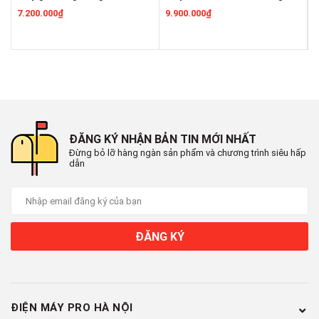
Năm ra mắt:
7.200.000₫
9.900.000₫
9
2024
Thời gian bảo hành động cơ:
10 năm
Mức tiêu thụ điện năng
ĐĂNG KÝ NHẬN BẢN TIN MỚI NHẤT
Đừng bỏ lỡ hàng ngàn sản phẩm và chương trình siêu hấp
Hiệu suất sử dụng điện:
dẫn
5.40 Wh/kg
Loại Inverter:
ĐĂNG KÝ
Công nghệ Inverter Direct
Drive
ĐIỆN MÁY PRO HÀ NỘI