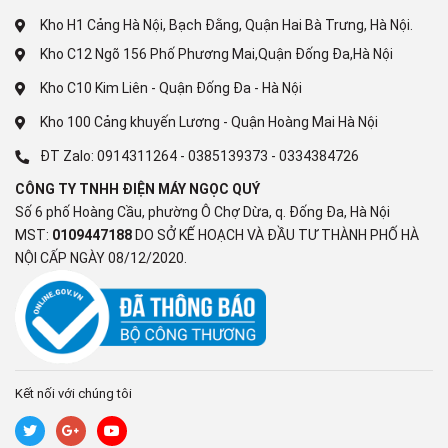
Công nghệ giặt
Kho H1 Cảng Hà Nội, Bạch Đằng, Quận Hai Bà Trưng, Hà Nội.
Chương trình:
Kho C12 Ngõ 156 Phố Phương Mai,Quận Đống Đa,Hà Nội
Turbowash
Kho C10 Kim Liên - Quận Đống Đa - Hà Nội
Kho 100 Cảng khuyến Lương - Quận Hoàng Mai Hà Nội
Giặt AI
ĐT Zalo:
0914311264
-
0385139373
-
0334384726
Chương trình lưu hương
CÔNG TY TNHH ĐIỆN MÁY NGỌC QUÝ
Số 6 phố Hoàng Cầu, phường Ô Chợ Dừa, q. Đống Đa, Hà Nội
Scent+
MST:
0109447188
DO SỞ KẾ HOẠCH VÀ ĐẦU TƯ THÀNH PHỐ HÀ
NỘI CẤP NGÀY 08/12/2020.
Đồ trải giường
Đồ tinh xảo
Giặt nhanh
Chu trình tải về
Kết nối với chúng tôi
Giặt thông thường