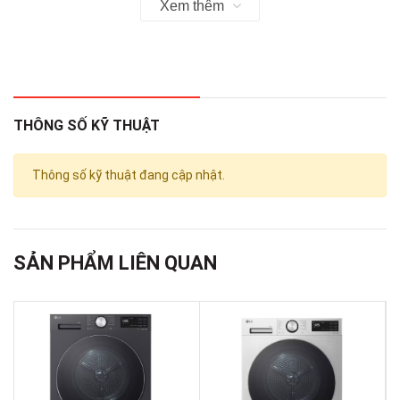
Xem thêm
Khối
3
lượng
10 Kg
giặt
THÔNG SỐ KỸ THUẬT
Tốc độ
4
quay
1200 vòng/phút
Thông số kỹ thuật đang cập nhật.
vắt
5
Inverter
Có
SẢN PHẨM LIÊN QUAN
Chương
6
trình
8 chương trình giặt
giặt
Công
Công nghệ VapourCare diệt 99.9% vi