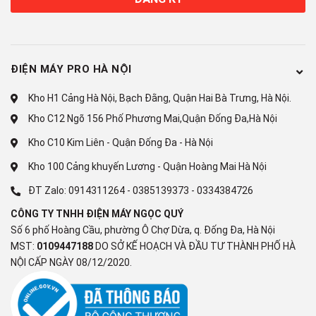
Kích
Chiều rộng 600 mm x Chiều sâu 659
12
thước
mm x Chiều cao 850 mm
ĐIỆN MÁY PRO HÀ NỘI
Trọng
13
71 kg
Kho H1 Cảng Hà Nội, Bạch Đằng, Quận Hai Bà Trưng, Hà Nội.
lượng
Kho C12 Ngõ 156 Phố Phương Mai,Quận Đống Đa,Hà Nội
Năm ra
Kho C10 Kim Liên - Quận Đống Đa - Hà Nội
14
2023
mắt
Kho 100 Cảng khuyến Lương - Quận Hoàng Mai Hà Nội
ĐT Zalo:
0914311264
-
0385139373
-
0334384726
Màu
15
Trắng
CÔNG TY TNHH ĐIỆN MÁY NGỌC QUÝ
sắc
Số 6 phố Hoàng Cầu, phường Ô Chợ Dừa, q. Đống Đa, Hà Nội
MST:
0109447188
DO SỞ KẾ HOẠCH VÀ ĐẦU TƯ THÀNH PHỐ HÀ
NỘI CẤP NGÀY 08/12/2020.