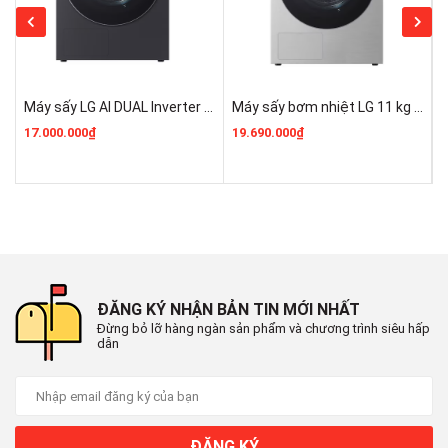
7
nghệ
khuẩn và chất dị ứng, Giặt hơi nước
giặt
HygienicCare diệt khuẩn
8
Tiện ích
Khóa trẻ em
Máy sấy LG AI DUAL Inverter Heat Pump™ 12kg màu xám RX12VHP5WB giá rẻ
Máy sấy bơm nhiệt LG 11 kg RX11VHP5S Chính Hãng
17.000.000₫
19.690.000₫
1
Chất
9
liệu lồng
Thép không gỉ
giặt
Bảng
Song ngữ cảm ứng có màn hình hiển
10
điều
thị
khiển
ĐĂNG KÝ NHẬN BẢN TIN MỚI NHẤT
Đừng bỏ lỡ hàng ngàn sản phẩm và chương trình siêu hấp
dẫn
Khoảng
khối
11
Từ 9 - 10 Kg (5 - 7 người)
lượng
giặt
ĐĂNG KÝ