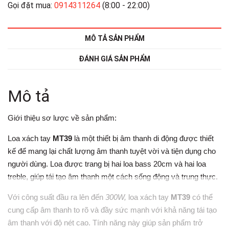
Gọi đặt mua:
0914311264
(8:00 - 22:00)
MÔ TẢ SẢN PHẨM
ĐÁNH GIÁ SẢN PHẨM
Mô tả
Giới thiệu sơ lược về sản phẩm:
Loa xách tay
MT39
là một thiết bị âm thanh di động được thiết
kế để mang lại chất lượng âm thanh tuyệt vời và tiện dụng cho
người dùng. Loa được trang bị hai loa bass 20cm và hai loa
treble, giúp tái tạo âm thanh một cách sống động và trung thực.
Với công suất đầu ra lên đến
300W,
loa xách tay
MT39
có thể
cung cấp âm thanh to rõ và đầy sức mạnh với khả năng tái tạo
âm thanh với độ nét cao. Tính năng này giúp sản phẩm trở