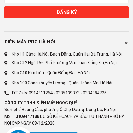
ĐĂNG KÝ
ĐIỆN MÁY PRO HÀ NỘI
Kho H1 Cảng Hà Nội, Bạch Đằng, Quận Hai Bà Trưng, Hà Nội.
Kho C12 Ngõ 156 Phố Phương Mai,Quận Đống Đa,Hà Nội
Kho C10 Kim Liên - Quận Đống Đa - Hà Nội
Kho 100 Cảng khuyến Lương - Quận Hoàng Mai Hà Nội
ĐT Zalo:
0914311264
-
0385139373
-
0334384726
CÔNG TY TNHH ĐIỆN MÁY NGỌC QUÝ
Số 6 phố Hoàng Cầu, phường Ô Chợ Dừa, q. Đống Đa, Hà Nội
MST:
0109447188
DO SỞ KẾ HOẠCH VÀ ĐẦU TƯ THÀNH PHỐ HÀ
NỘI CẤP NGÀY 08/12/2020.