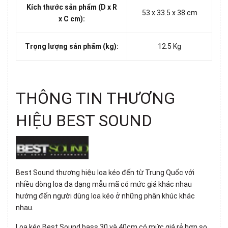
Kích thước sản phẩm (D x R
53 x 33.5 x 38 cm
x C cm):
Trọng lượng sản phẩm (kg):
12.5 Kg
THÔNG TIN THƯƠNG
HIỆU BEST SOUND
Best Sound thương hiệu loa kéo đến từ Trung Quốc với
nhiều dòng loa đa dạng mẫu mã có mức giá khác nhau
hướng đến người dùng loa kéo ở những phân khúc khác
nhau.
Loa kéo Best Sound bass 30 và 40cm có mức giá rẻ hơn so