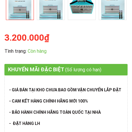
3.200.000₫
Tình trạng:
Còn hàng
KHUYẾN MÃI ĐẶC BIỆT
(Số lượng có hạn)
- GIÁ BÁN TẠI KHO CHƯA BAO GỒM VẬN CHUYỂN LẮP ĐẶT
- CAM KẾT HÀNG CHÍNH HÃNG MỚI 100%
- BẢO HÀNH CHÍNH HÃNG TOÀN QUỐC TẠI NHÀ
- ĐẶT HÀNG LH