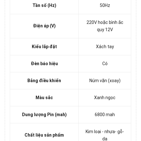
Tần số (Hz)
50Hz
220V hoặc bình ắc
Điện áp (V)
quy 12V
Kiểu lắp đặt
Xách tay
Đèn báo hiệu
Có
Bảng điều khiển
Núm vặn (xoay)
Màu sắc
Xanh ngọc
Dung lượng Pin (mah)
6800 mah
Kim loại - nhựa- gỗ-
Chất liệu sản phẩm
da