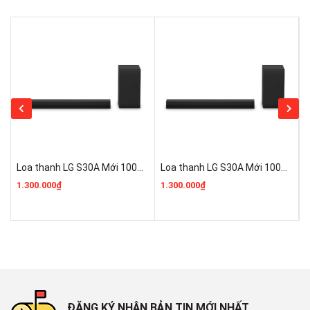
Loa thanh LG S30A Mới 100% ĐIỆN MÁY PRO KHO LG GIÁ RẺ
Loa thanh LG S30A Mới 100% Chính Hãng ĐIỆN MÁY PRO KHO LG GIÁ RẺ
1.300.000₫
1.300.000₫
1
ĐĂNG KÝ NHẬN BẢN TIN MỚI NHẤT