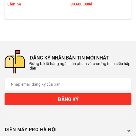
Liên hệ
30.600.000₫
1
Mọi hình ảnh đều sống động
ĐĂNG KÝ NHẬN BẢN TIN MỚI NHẤT
Đừng bỏ lỡ hàng ngàn sản phẩm và chương trình siêu hấp
với màu sắc rực rỡ
dẫn
Xem sắc thái và màu sắc tự nhiên. Live Colour mở rộng màu
sắc của hình ảnh thành các màu sắc có thể tái tạo của TV để
mọi thứ bạn nhìn thấy đều sống động và chân thực.
ĐĂNG KÝ
ĐIỆN MÁY PRO HÀ NỘI