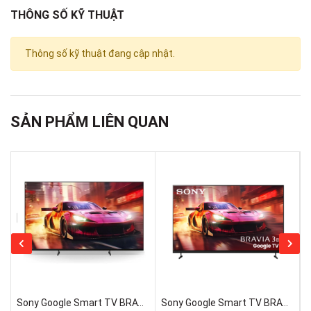
THÔNG SỐ KỸ THUẬT
Thông số kỹ thuật đang cập nhật.
Nâng cấp chất lượng hình
ảnh lên chuẩn 4K
SẢN PHẨM LIÊN QUAN
Tivi trang bị chip xử lý hình ảnh 4K X1 và công nghệ 4K X-
Reality Pro, thuật toán giúp phân tích tín hiệu đầu vào, làm sạch
và tinh chỉnh trước khi đưa lên màn hình. Dải màu sắc được
mở rộng thêm, các cảnh chuyển động sẽ mượt mà hơn. Mọi
thứ sẽ trở nên sống động và chân thực nhất cho trải nghiệm
người dùng.
Sony Google Smart TV BRAVIA 3 II 55 Inch K-55XR30M2 Mẫu 2026 Mới 100% Rẻ Nhất
Sony Google Smart TV BRAVIA 3 II K-75XR30M2 Mới 2026 Giá Rẻ Nhất