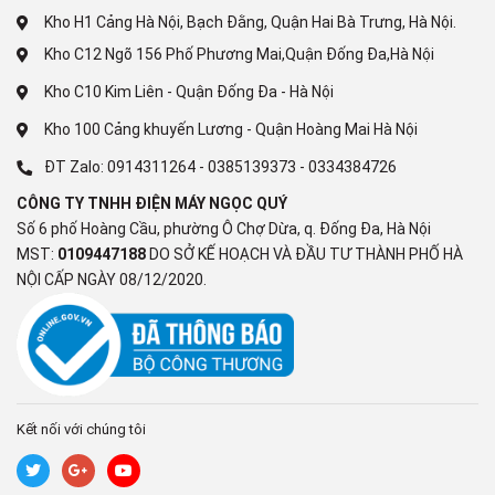
Kho H1 Cảng Hà Nội, Bạch Đằng, Quận Hai Bà Trưng, Hà Nội.
Kho C12 Ngõ 156 Phố Phương Mai,Quận Đống Đa,Hà Nội
Kho C10 Kim Liên - Quận Đống Đa - Hà Nội
Kho 100 Cảng khuyến Lương - Quận Hoàng Mai Hà Nội
ĐT Zalo:
0914311264
-
0385139373
-
0334384726
Hành động nhanh. Rõ nét và
CÔNG TY TNHH ĐIỆN MÁY NGỌC QUÝ
Số 6 phố Hoàng Cầu, phường Ô Chợ Dừa, q. Đống Đa, Hà Nội
mượt mà hơn.
MST:
0109447188
DO SỞ KẾ HOẠCH VÀ ĐẦU TƯ THÀNH PHỐ HÀ
NỘI CẤP NGÀY 08/12/2020.
Tăng cường độ rõ và mượt mà khi xem hành động nhanh.
Motionflow XR tăng số lượng hình ảnh hiển thị mỗi giây để
chuyển động trông mượt mà hơn, đồng thời kiểm soát đèn nền
LED và giảm nhòe hình ảnh để hình ảnh rõ nét hơn.
Kết nối với chúng tôi