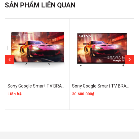
SẢN PHẨM LIÊN QUAN
Sony Google Smart TV BRAVIA 3 II 55 Inch K-55XR30M2 Mẫu 2026 Mới 100% Rẻ Nhất
Sony Google Smart TV BRAVIA 3 II K-75XR30M2 Mới 2026 Giá Rẻ Nhất
Liên hệ
30.600.000₫
1