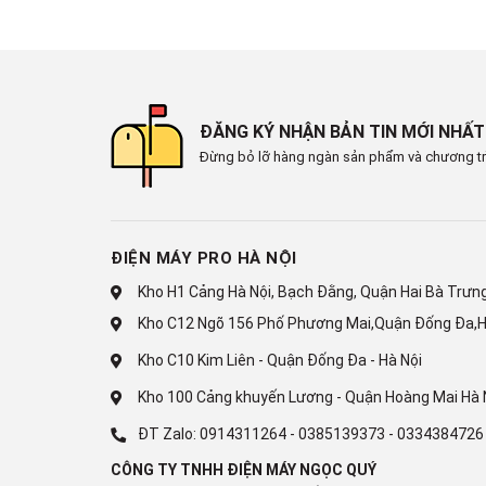
Sự lựa chọn 2 trong 1
Với máy
điều hòa Daikin
2 chiều
FTHF25RAVMV
giờ
lạnh vào mùa hè, ấm áp vào mùa đông. Daikin FTHF2
ĐĂNG KÝ NHẬN BẢN TIN MỚI NHẤT
nước ta.
Đừng bỏ lỡ hàng ngàn sản phẩm và chương tr
ĐIỆN MÁY PRO HÀ NỘI
Kho H1 Cảng Hà Nội, Bạch Đằng, Quận Hai Bà Trưng,
Kho C12 Ngõ 156 Phố Phương Mai,Quận Đống Đa,H
Kho C10 Kim Liên - Quận Đống Đa - Hà Nội
Kho 100 Cảng khuyến Lương - Quận Hoàng Mai Hà 
ĐT Zalo:
0914311264
-
0385139373
-
0334384726
CÔNG TY TNHH ĐIỆN MÁY NGỌC QUÝ