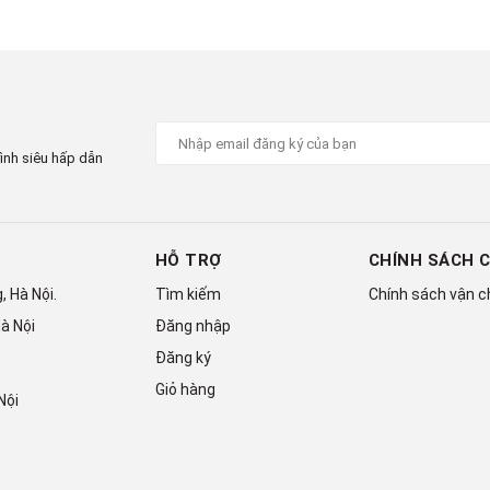
 đây bạn sẽ được tận hưởng cuộc sống 4 mùa như ý: mát
5RAVMV rất phù hợp với đặc thù thời tiết khí hậu Miền Bắc
ình siêu hấp dẫn
HỖ TRỢ
CHÍNH SÁCH 
 Hà Nội.
Tìm kiếm
Chính sách vận 
à Nội
Đăng nhập
Đăng ký
Giỏ hàng
Nội