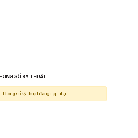
HÔNG SỐ KỸ THUẬT
Thông số kỹ thuật đang cập nhật.