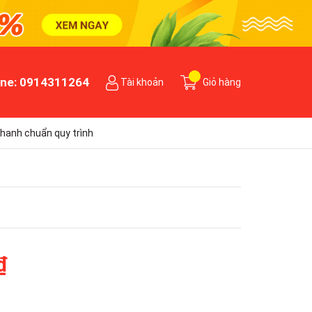
ine:
0914311264
Tài khoản
Giỏ hàng
hanh chuẩn quy trình
₫