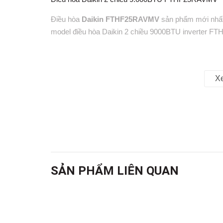
Điều hòa
Daikin FTHF25RAVMV
sản phẩm mới nhất 
model điều hòa Daikin 2 chiều 9000BTU inverter F
X
SẢN PHẨM LIÊN QUAN