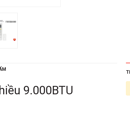
HẨM
T
chiều 9.000BTU