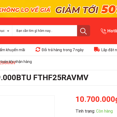
Hotl
mục
ẩm khuyến mãi
Đổi trả hàng trong 7 ngày
Lắp đặt n
toán khi nhận hàng
HF25RAVMV
u 9.000BTU FTHF25RAVMV
10.700.000
Tình trạng:
Còn hàng