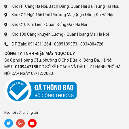
lượng & dịch vụ của Daikin.
Kho H1 Cảng Hà Nội, Bạch Đằng, Quận Hai Bà Trưng, Hà Nội.
Máy điều hòa Daikin 2 chiều 18000BTU inverter FTHF50VVMV
Kho C12 Ngõ 156 Phố Phương Mai,Quận Đống Đa,Hà Nội
được sản xuất và nhập khẩu chính hãng từ Thái Lan - 1 trong
Kho C10 Kim Liên - Quận Đống Đa - Hà Nội
những trung tâm của sản xuất và lắp ráp điện tử điện lạnh hàng
đầu châu Á cung cấp cho thị trường Toàn Cầu.
Kho 100 Cảng khuyến Lương - Quận Hoàng Mai Hà Nội
ĐT Zalo:
0914311264
-
0385139373
-
0334384726
Thiết kế sang trọng, đường
CÔNG TY TNHH ĐIỆN MÁY NGỌC QUÝ
nét tinh tế lựa chọn tuyệt vời
Số 6 phố Hoàng Cầu, phường Ô Chợ Dừa, q. Đống Đa, Hà Nội
MST:
0109447188
DO SỞ KẾ HOẠCH VÀ ĐẦU TƯ THÀNH PHỐ HÀ
2
cho diện tích dưới 30m
NỘI CẤP NGÀY 08/12/2020.
Dàn lạnh máy điều hòa Daikin 2 chiều 18000BTU inverter
FTHF50VVMV được thiết kế với đường nét sang trọng, màu
sắc tinh tế tôn vinh giá trị thẩm mỹ cho căn phòng của Bạn.
Kết nối với chúng tôi