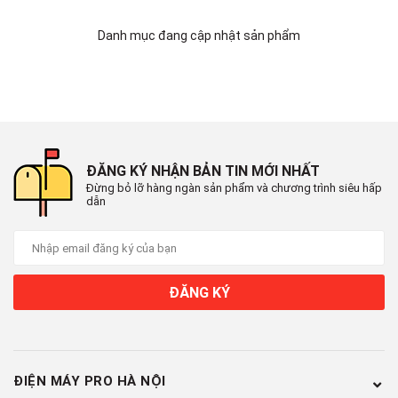
Danh mục đang cập nhật sản phẩm
Daikin - Hãng điều hòa Nhật
ĐĂNG KÝ NHẬN BẢN TIN MỚI NHẤT
Đừng bỏ lỡ hàng ngàn sản phẩm và chương trình siêu hấp
dẫn
Bản, nhập khẩu chính hãng
Thái Lan
Daikin - Hãng điều hòa Nhật Bản với trên 100 năm hoạt động
ĐĂNG KÝ
trong lĩnh vực điều hoà không khí và 25 năm có mặt tại thị
trường Việt Nam. Daikin đã đang và luôn khẳng định vị thế bán
tốt số 1 trên Toàn Cầu. (Theo số liệu bán ra 2019 Daikin chiếm
16% thị phần Toàn Cầu) => Chứng minh được uy tín, chất
ĐIỆN MÁY PRO HÀ NỘI