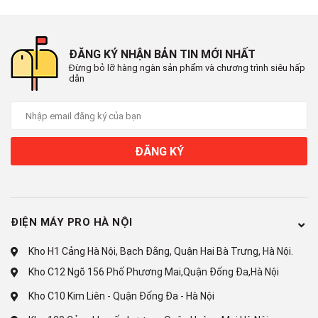
chế độ
Eco
Chế độ Eco sẽ giúp máy lạnh vận hành với lượng điện tiêu thụ
ĐĂNG KÝ NHẬN BẢN TIN MỚI NHẤT
tối ưu và duy trì độ lạnh vừa phải trong quá trình sử dụng, giúp
Đừng bỏ lỡ hàng ngàn sản phẩm và chương trình siêu hấp
bạn tiết kiệm điện năng một cách hiệu quả.
dẫn
ĐĂNG KÝ
ĐIỆN MÁY PRO HÀ NỘI
Kho H1 Cảng Hà Nội, Bạch Đằng, Quận Hai Bà Trưng, Hà Nội.
Kho C12 Ngõ 156 Phố Phương Mai,Quận Đống Đa,Hà Nội
*Hình ảnh chỉ mang tính chất minh họa
Kho C10 Kim Liên - Quận Đống Đa - Hà Nội
Mang lại giấc ngủ ngon, thoải mái