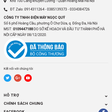
Kho 100 Cảng khuyến Lương - Quận Hoàng Mai Hà Nội
vào ban đêm nhờ tính năng cảm
ĐT Zalo:
0914311264
-
0385139373
-
0334384726
biến nhiệt độ phòng Smart
CÔNG TY TNHH ĐIỆN MÁY NGỌC QUÝ
Số 6 phố Hoàng Cầu, phường Ô Chợ Dừa, q. Đống Đa, Hà Nội
Chiếc
máy lạnh
này có tích hợp bộ cảm biến nhiệt độ, khi phát
MST:
0109447188
DO SỞ KẾ HOẠCH VÀ ĐẦU TƯ THÀNH PHỐ HÀ
hiện nhiệt độ quá thấp hay quá cao thì nó sẽ tự điều chỉnh lại
NỘI CẤP NGÀY 08/12/2020.
cho phù hợp giúp bạn có một giấc ngủ ngon không bị thức giấc
để điều chỉnh nhiệt độ.
Kết nối với chúng tôi
HỖ TRỢ
CHÍNH SÁCH CHUNG
FACEBOOK