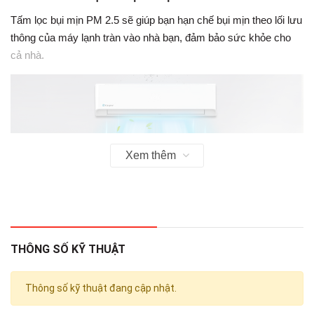
Tấm lọc bụi mịn PM 2.5 sẽ giúp bạn hạn chế bụi mịn theo lối lưu
thông của máy lạnh tràn vào nhà bạn, đảm bảo sức khỏe cho
cả nhà.
Xem thêm
THÔNG SỐ KỸ THUẬT
*Hình ảnh chỉ mang tính chất minh họa
Đạt nhiệt độ cài đặt nhanh chóng
Thông số kỹ thuật đang cập nhật.