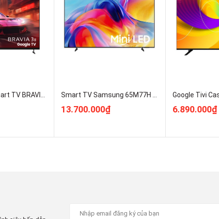
Sony Google Smart TV BRAVIA 3 II K-75XR30M2 Mới 2026 Giá Rẻ Nhất
Smart TV Samsung 65M77H 4K 65 inch MiniLED UA65M77HAKXXV Kho Hàng Rẻ Nhất HN
13.700.000₫
6.890.000₫
nhất với màn hình OLED cực xịn. Đây là công nghệ được sử
ụng các điểm ảnh tự phát sáng thay vì đèn nền. Kết hợp với
g lại độ tương phản cực cao và thể hiện màu đen rất sâu ở các