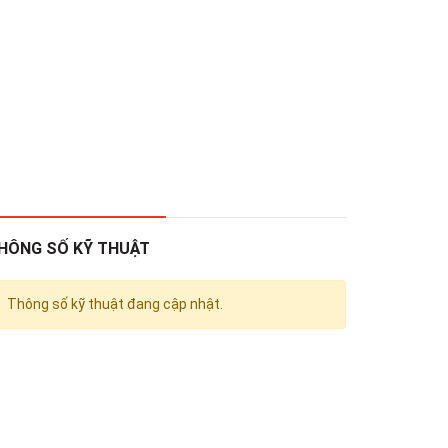
HÔNG SỐ KỸ THUẬT
Thông số kỹ thuật đang cập nhật.