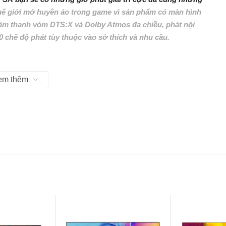
hế giới mở huyền ảo trong game vì sản phẩm có màn hình
 âm thanh vòm DTS:X và Dolby Atmos đa chiều, phát nội
 chế độ phát tùy thuộc vào sở thích và nhu cầu.
em thêm
g những đường viền vuông vức và cứng cáp, tạo nên nét
ào trong nhà như phòng khách, phòng ngủ, phòng giải trí.
ược thiết kế hình chữ nhật phía bên dưới, tivi LG được cố
ảm bảo độ bền lâu dài.