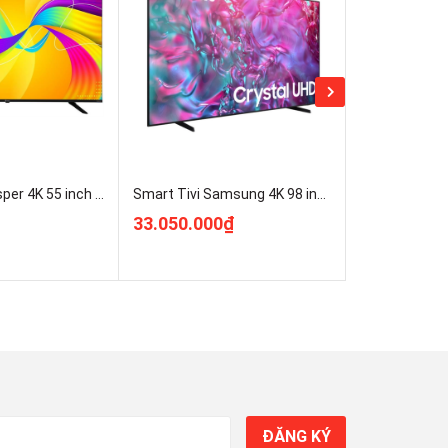
Google Tivi Casper 4K 55 inch D55UGC620 mới 100% Rẻ Nhất
Smart Tivi Samsung 4K 98 inch 98DU9000 UHD ( UA98DU9000KXXV ) Mới 100%
33.050.000₫
8.850.000
ĐĂNG KÝ