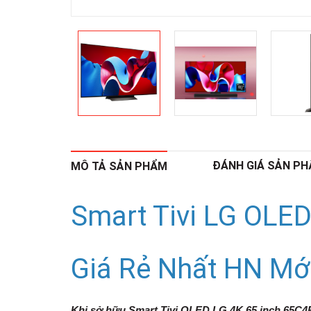
ĐÁNH GIÁ SẢN P
MÔ TẢ SẢN PHẨM
Smart Tivi LG OLE
Giá Rẻ Nhất HN Mớ
Khi sở hữu
Smart Tivi OLED LG 4K 65 inch 65C