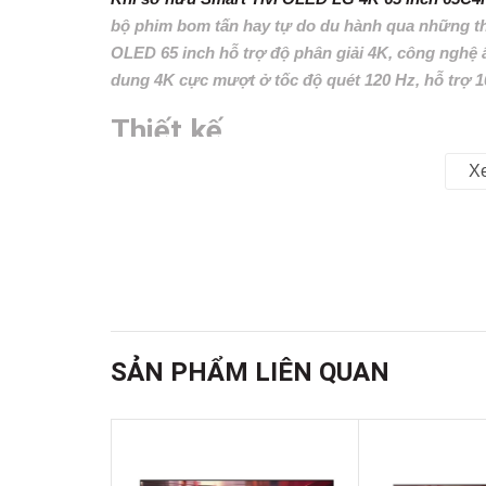
bộ phim bom tấn hay tự do du hành qua những t
OLED 65 inch hỗ trợ độ phân giải 4K, công nghệ
dung 4K cực mượt ở tốc độ quét 120 Hz, hỗ trợ 10
Thiết kế
X
-
Tivi LG 65 inch
có thân hình
siêu mỏng
bao bọc bằn
sang trọng và tinh tế cho bất kì không gian lắp đặt n
- Kết hợp với phần chân đế
viền nhựa lõi kim loại
đ
định chắc chắn và không xảy ra tình trạng rung lắc đ
SẢN PHẨM LIÊN QUAN