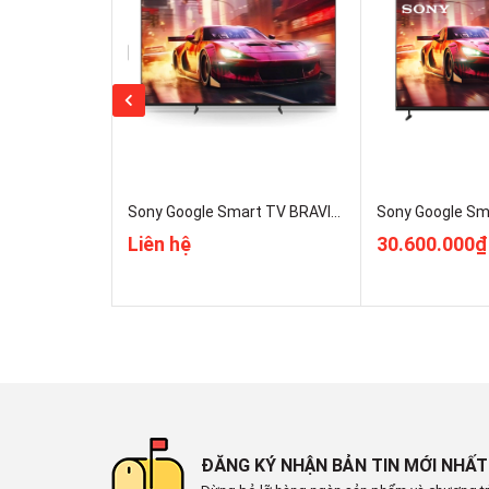
Sony Google Smart TV BRAVIA 3 II 55 Inch K-55XR30M2 Mẫu 2026 Mới 100% Rẻ Nhất
Liên hệ
30.600.000₫
*Hình ảnh chỉ mang tính chất minh họa
Công nghệ hình ảnh
- Tận hưởng những khung hình tuyệt mỹ, hoàn hảo 
dụng cho nhiều mẫu
tivi LG
với các ưu điểm như sử d
công nghệ
HDR Expression Enhancer
, tivi sẽ man
ĐĂNG KÝ NHẬN BẢN TIN MỚI NHẤT
vùng tối.