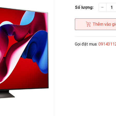
Số lượng:
Thêm vào gi
Gọi đặt mua:
0914311