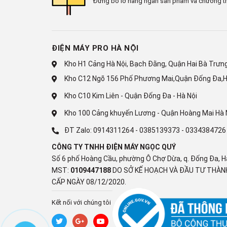
Đừng bỏ lỡ hàng ngàn sản phẩm và chương tr
- Hỗ trợ độ phân giải hình ảnh
4K
ở tốc độ quét
120 
nghiệm chơi game trên tivi sẽ thú vị hơn bao giờ hết
thao tác và công nghệ đồng bộ khung hình
FreeSync
ĐIỆN MÁY PRO HÀ NỘI
- Bộ xử lý
α9 AI Processor 4K Gen7
loại bỏ nhiễu v
Kho H1 Cảng Hà Nội, Bạch Đằng, Quận Hai Bà Trưng,
của bề mặt chủ thể trong hình ảnh, tối ưu các màu s
Kho C12 Ngõ 156 Phố Phương Mai,Quận Đống Đa,H
- Tăng cường chiều sâu của hình ảnh bằng công ng
Kho C10 Kim Liên - Quận Đống Đa - Hà Nội
tươi sáng hơn.
Kho 100 Cảng khuyến Lương - Quận Hoàng Mai Hà 
- Phát nội dung bằng 10 chế độ khác nhau dựa theo 
ĐT Zalo:
0914311264
-
0385139373
-
0334384726
nhân hóa, sống động, tiêu chuẩn, sinh thái, điện ả
CÔNG TY TNHH ĐIỆN MÁY NGỌC QUÝ
(phòng sáng), (ISF) chuyên gia (phòng tối).
Số 6 phố Hoàng Cầu, phường Ô Chợ Dừa, q. Đống Đa, H
MST:
0109447188
DO SỞ KẾ HOẠCH VÀ ĐẦU TƯ THÀNH
CẤP NGÀY 08/12/2020.
Kết nối với chúng tôi