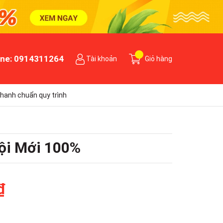
ine:
0914311264
Tài khoản
Giỏ hàng
hanh chuẩn quy trình
Nội Mới 100%
₫