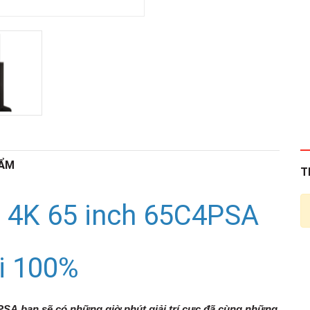
HẨM
T
D 4K 65 inch 65C4PSA
i 100%
4PSA
bạn sẽ có những giờ phút giải trí cực đã cùng những