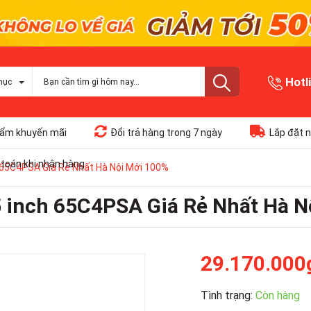
Hotl
mục
ẩm khuyến mãi
Đổi trả hàng trong 7 ngày
Lắp đặt n
toán khi nhận hàng
 65C4PSA Giá Rẻ Nhất Hà Nội Mới 100%
5 inch 65C4PSA Giá Rẻ Nhất Hà 
29.170.000
Tình trạng:
Còn hàng